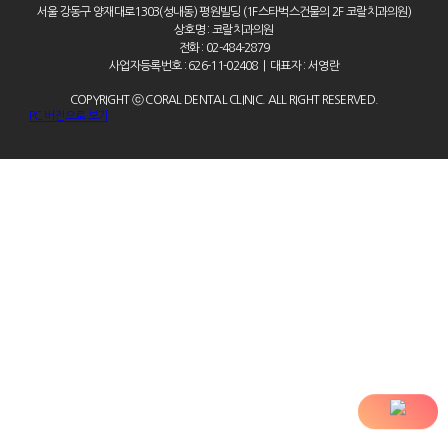
서울 강동구 양재대로1303(성내동) 평원빌딩 (1F스타벅스건물의 2F 코랄치과의원)
상호명 : 코랄치과의원
전화 : 02-484-2879
사업자등록번호 : 626-11-02408
|
대표자 : 서영란
COPYRIGHT ⓒ CORAL DENTAL CLINIC. ALL RIGHT RESERVED.
PC 버전으로 보기