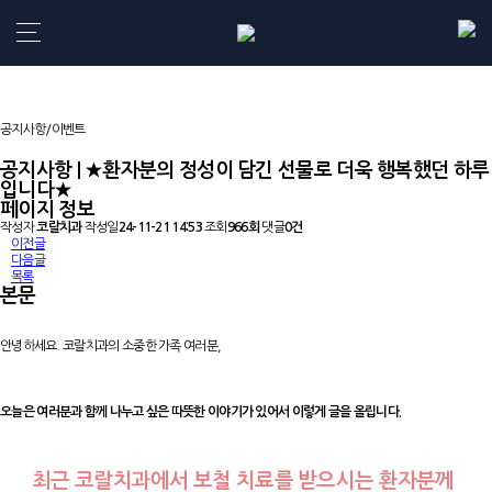
강동구치과
공지사항/이벤트
공지사항 | ★환자분의 정성이 담긴 선물로 더욱 행복했던 하루
입니다★
페이지 정보
작성자
코랄치과
작성일
24-11-21 14:53
조회
966회
댓글
0건
이전글
다음글
목록
본문
안녕하세요. 코랄치과의 소중한 가족 여러분,
오늘은 여러분과 함께 나누고 싶은 따뜻한 이야기가 있어서 이렇게 글을 올립니다.
최근 코랄치과에서 보철 치료를 받으시는 환자분께